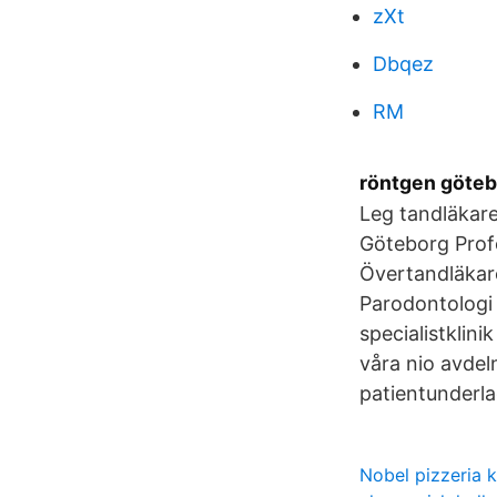
zXt
Dbqez
RM
röntgen göteb
Leg tandläkare
Göteborg Profe
Övertandläkar
Parodontologi 
specialistklin
våra nio avdeln
patientunderlag
Nobel pizzeria 