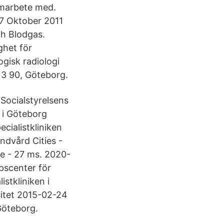
samarbete med.
 27 Oktober 2011
ch Blodgas.
ghet för
ogisk radiologi
13 90, Göteborg.
Socialstyrelsens
 i Göteborg
cialistkliniken
dvård Cities -
e - 27 ms. 2020-
pscenter för
stkliniken i
itet 2015-02-24
Göteborg.