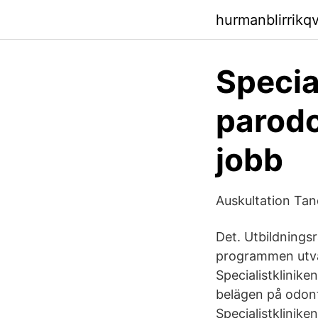
hurmanblirrikq
Specia
parodo
jobb
Auskultation Ta
Det. Utbildningsr
programmen utvä
Specialistklinik
belägen på odon
Specialistklinik