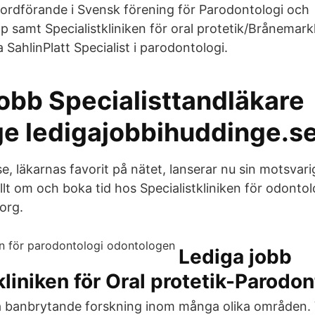
 ordförande i Svensk förening för Parodontologi och
 samt Specialistkliniken för oral protetik/Brånemarkk
SahlinPlatt Specialist i parodontologi.
jobb Specialisttandläkare
e ledigajobbihuddinge.s
e, läkarnas favorit på nätet, lanserar nu sin motsvari
llt om och boka tid hos Specialistkliniken för odontol
org.
Lediga jobb
kliniken för Oral protetik-Parodon
å banbrytande forskning inom många olika områden. V