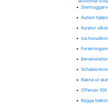
ekonomisk kolla
Stenhuggarv
Autism hjälp
Kurator vård
Ica huvudkon
Forskningsm
Bensinstatio
Schablonkos
Rakna ut ska
Offensiv 100
Bygga balkon