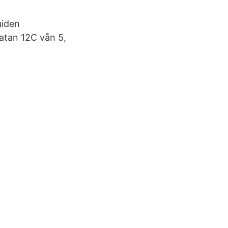
uiden
atan 12C vån 5,