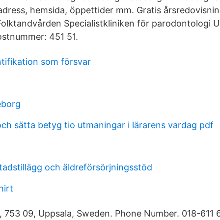
dress, hemsida, öppettider mm. Gratis årsredovisnin
olktandvården Specialistkliniken för parodontologi U
ostnummer: 451 51.
ntifikation som försvar
eborg
ch sätta betyg tio utmaningar i lärarens vardag pdf
adstillägg och äldreförsörjningsstöd
hirt
, 753 09, Uppsala, Sweden. Phone Number. 018-611 6