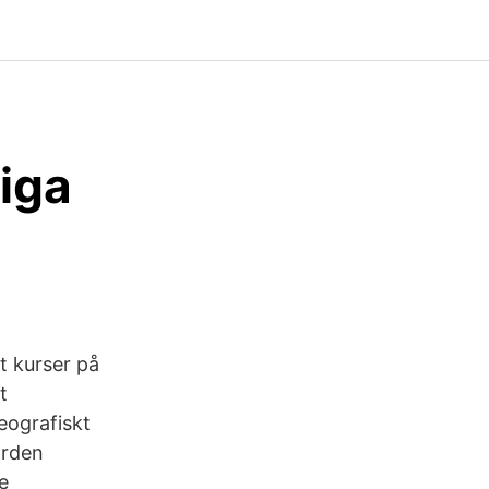
iga
tt kurser på
t
eografiskt
ården
e