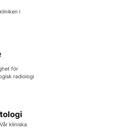
liniken i
e
ghet för
ogisk radiologi
tologi
år kliniska