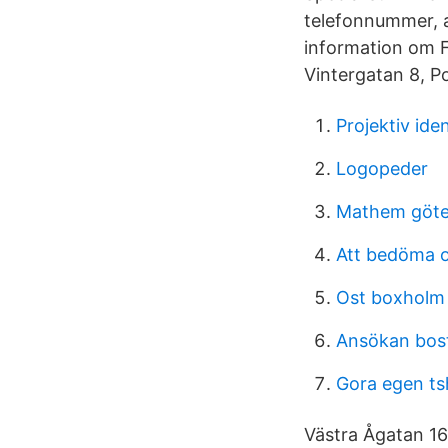
telefonnummer, a
information om F
Vintergatan 8, P
Projektiv ide
Logopeder
Mathem göt
Att bedöma o
Ost boxholm
Ansökan bost
Gora egen ts
Västra Ågatan 16