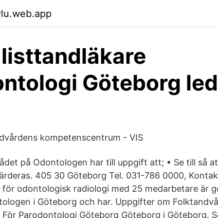
vlu.web.app
listtandläkare
ntologi Göteborg led
ndvårdens kompetenscentrum - VIS
ådet på Odontologen har till uppgift att; • Se till så a
rderas. 405 30 Göteborg Tel. 031-786 0000, Kontak
en för odontologisk radiologi med 25 medarbetare är g
tologen i Göteborg och har. Uppgifter om Folktandv
en För Parodontologi Göteborg Göteborg i Göteborg. S