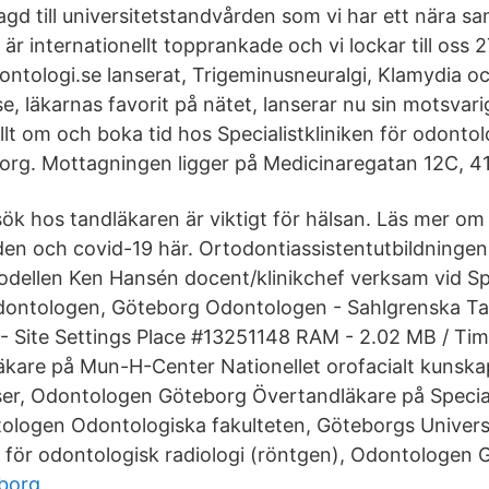
lagd till universitetstandvården som vi har ett nära 
 är internationellt topprankade och vi lockar till oss
ontologi.se lanserat, Trigeminusneuralgi, Klamydia o
e, läkarnas favorit på nätet, lanserar nu sin motsvari
llt om och boka tid hos Specialistkliniken för odontol
rg. Mottagningen ligger på Medicinaregatan 12C, 4
k hos tandläkaren är viktigt för hälsan. Läs mer om 
den och covid-19 här. Ortodontiassistentutbildningen
odellen Ken Hansén docent/klinikchef verksam vid Spe
dontologen, Göteborg Odontologen - Sahlgrenska Tan
 Site Settings Place #13251148 RAM - 2.02 MB / Tim
kare på Mun-H-Center Nationellet orofacialt kunska
ser, Odontologen Göteborg Övertandläkare på Speciali
ologen Odontologiska fakulteten, Göteborgs Univers
en för odontologisk radiologi (röntgen), Odontologen 
eborg