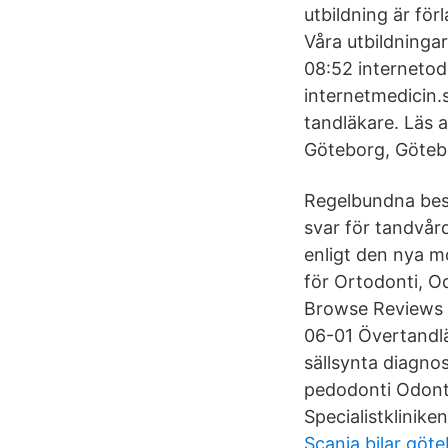
utbildning är för
Våra utbildningar
08:52 internetod
internetmedicin.s
tandläkare. Läs a
Göteborg, Götebo
Regelbundna besö
svar för tandvår
enligt den nya m
för Ortodonti, O
Browse Reviews -
06-01 Övertandlä
sällsynta diagno
pedodonti Odont
Specialistklinik
Scania bilar göt