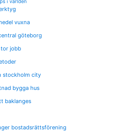
ps i världen
erktyg
medel vuxna
central göteborg
tor jobb
etoder
n stockholm city
tnad bygga hus
tt baklanges
ger bostadsrättsförening