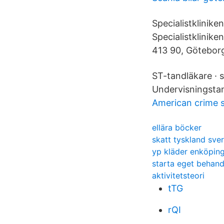
Specialistklinik
Specialistklinik
413 90, Götebor
ST-tandläkare · 
Undervisningstan
American crime s
ellära böcker
skatt tyskland sve
yp kläder enköpin
starta eget behan
aktivitetsteori
tTG
rQI