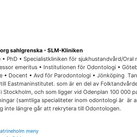
org sahlgrenska - SLM-Kliniken
 • PhD • Specialistkliniken för sjukhustandvård/Oral 
ssor emeritus • Institutionen för Odontologi • Göte
e • Docent • Avd för Parodontologi • Jönköping Tan
till Eastmaninstitutet. som är en del av Folktandvård
ik i Stockholm, och som ligger vid Odenplan 100 000 
ingar (samtliga specialiteter inom odontologi är är at
 inte längre går att rekrytera till Odontologen.
katrineholm meny