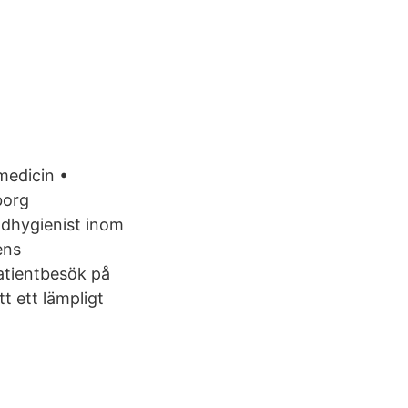
medicin •
borg
dhygienist inom
ens
patientbesök på
t ett lämpligt