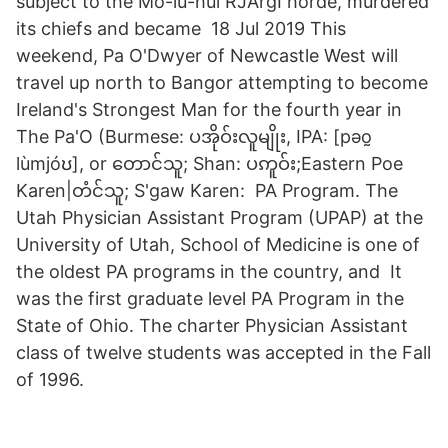
subject to the Mo-lu-hui RJArgI horde, murdered
its chiefs and became 18 Jul 2019 This
weekend, Pa O'Dwyer of Newcastle West will
travel up north to Bangor attempting to become
Ireland's Strongest Man for the fourth year in
The Pa'O (Burmese: ပအိုဝ်းလူမျိုး, IPA: [pəo̰
lùmjóʊ], or တောင်သူ; Shan: ပဢူဝ်း;Eastern Poe
Karen|တံင်သူ; S'gaw Karen: PA Program. The
Utah Physician Assistant Program (UPAP) at the
University of Utah, School of Medicine is one of
the oldest PA programs in the country, and It
was the first graduate level PA Program in the
State of Ohio. The charter Physician Assistant
class of twelve students was accepted in the Fall
of 1996.