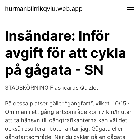
hurmanblirrikqvlu.web.app
Insändare: Inför
avgift för att cykla
på gågata - SN
STADSKÖRNING Flashcards Quizlet
På dessa platser gäller “gångfart”, vilket 10/15 ·
Om man i ett gångfartsområde kör i 7 km/h utan
att ta hänsyn till gångtrafikanterna kan väl det
också resultera i böter antar jag. Gågata eller
gångfartsområde. När du cyklar på en gågata