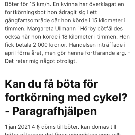
Böter för 15 km/h. En kvinna har överklagat en
fortkörningsbot hon ådragit sig i ett
gångfartsområde där hon körde i 15 kilometer i
timmen. Margareta Ullmann i Hörby bötfälldes
också när hon körde i 18 kilometer i timmen. Hon
fick betala 2 000 kronor. Händelsen inträffade i
april förra året, men gör henne fortfarande arg. -
Det retar mig något otroligt.
Kan du få böta för
fortkörning med cykel?
- Paragrafhjälpen
1 jan 2021 4 § döms till böter. kan dömas till
böter eftersom det finns vägmärken som rellt