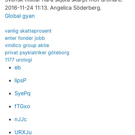
2016-11-24 11:13. Angelica Söderberg.
Global gyan
vanlig skatteprosent
enter fonder jobb
vindico group aktie
privat psykiatriker göteborg
1177 urologi
eb
lipsP
SyePq
fTGxo
nJJc
URXJu