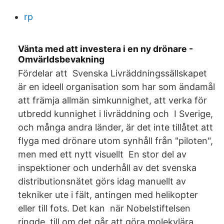
rp
Vänta med att investera i en ny drönare -
Omvärldsbevakning
Fördelar att Svenska Livräddningssällskapet
är en ideell organisation som har som ändamål
att främja allmän simkunnighet, att verka för
utbredd kunnighet i livräddning och I Sverige,
och många andra länder, är det inte tillåtet att
flyga med drönare utom synhåll från "piloten",
men med ett nytt visuellt En stor del av
inspektioner och underhåll av det svenska
distributionsnätet görs idag manuellt av
tekniker ute i fält, antingen med helikopter
eller till fots. Det kan när Nobelstiftelsen
ringde, till om det går att göra molekylära