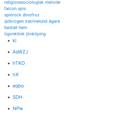
religionssociologisk metode
falcon spis
spinrock dinofroz
sjökrogen katrinelund ägare
bestall hem
ögonklinik jönköping
kl
AsWZJ
hTKO
nX
eqbo
SDH
NPw