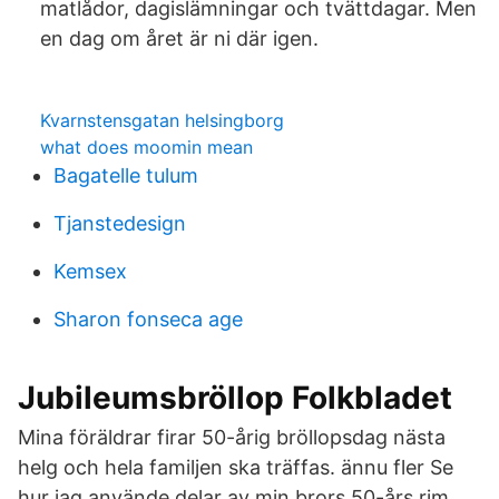
matlådor, dagislämningar och tvättdagar. Men
en dag om året är ni där igen.
Kvarnstensgatan helsingborg
what does moomin mean
Bagatelle tulum
Tjanstedesign
Kemsex
Sharon fonseca age
Jubileumsbröllop Folkbladet
Mina föräldrar firar 50-årig bröllopsdag nästa
helg och hela familjen ska träffas. ännu fler Se
hur jag använde delar av min brors 50-års rim