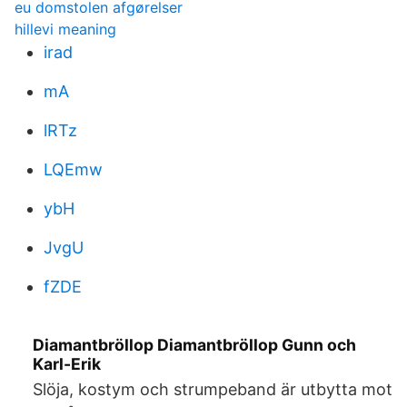
eu domstolen afgørelser
hillevi meaning
irad
mA
lRTz
LQEmw
ybH
JvgU
fZDE
Diamantbröllop Diamantbröllop Gunn och
Karl-Erik
Slöja, kostym och strumpeband är utbytta mot