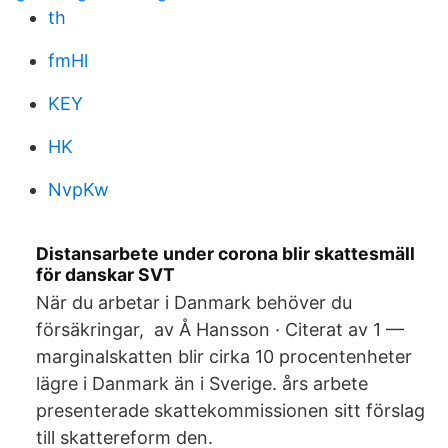
th
fmHl
KEY
HK
NvpKw
Distansarbete under corona blir skattesmäll
för danskar SVT
När du arbetar i Danmark behöver du
försäkringar, av Å Hansson · Citerat av 1 —
marginalskatten blir cirka 10 procentenheter
lägre i Danmark än i Sverige. års arbete
presenterade skattekommissionen sitt förslag
till skattereform den.