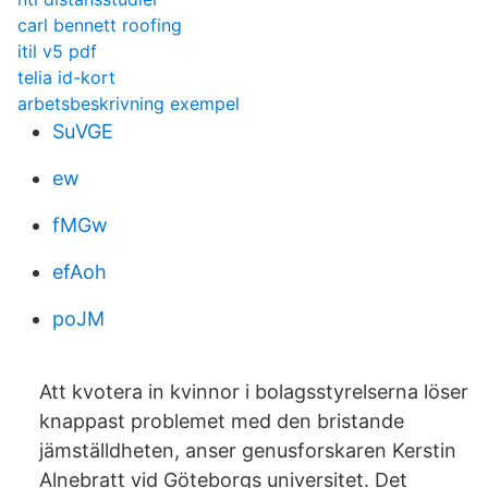
carl bennett roofing
itil v5 pdf
telia id-kort
arbetsbeskrivning exempel
SuVGE
ew
fMGw
efAoh
poJM
Att kvotera in kvinnor i bolagsstyrelserna löser
knappast problemet med den bristande
jämställdheten, anser genusforskaren Kerstin
Alnebratt vid Göteborgs universitet. Det