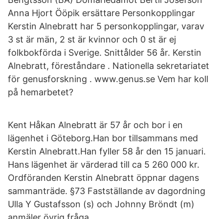
Anna Hjort Ööpik ersättare Personkopplingar
Kerstin Alnebratt har 5 personkopplingar, varav
3 st är män, 2 st är kvinnor och 0 st är ej
folkbokförda i Sverige. Snittålder 56 år. Kerstin
Alnebratt, föreståndare . Nationella sekretariatet
för genusforskning . www.genus.se Vem har koll
på hemarbetet?
Kent Håkan Alnebratt är 57 år och bor i en
lägenhet i Göteborg.Han bor tillsammans med
Kerstin Alnebratt.Han fyller 58 år den 15 januari.
Hans lägenhet är värderad till ca 5 260 000 kr.
Ordföranden Kerstin Alnebratt öppnar dagens
sammanträde. §73 Fastställande av dagordning
Ulla Y Gustafsson (s) och Johnny Bröndt (m)
anmäler övrig fråga.