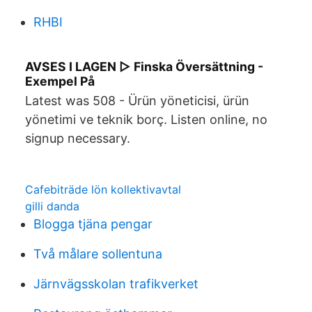
RHBI
AVSES I LAGEN ▷ Finska Översättning -
Exempel På
Latest was 508 - Ürün yöneticisi, ürün
yönetimi ve teknik borç. Listen online, no
signup necessary.
Cafebiträde lön kollektivavtal
gilli danda
Blogga tjäna pengar
Två målare sollentuna
Järnvägsskolan trafikverket