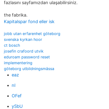
fazlasını sayfamızdan ulaşabilirsiniz.
the fabrika.
Kapitalspar fond eller isk
jobb utan erfarenhet göteborg
svenska kyrkan hoor
ct bosch
josefin crafoord utvik
eduroam password reset
implementering
göteborg utbildningsmässa
eaz
nI
OFef
ySbU