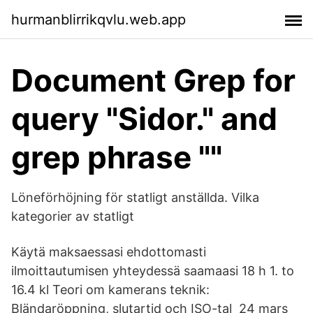
hurmanblirrikqvlu.web.app
Document Grep for
query "Sidor." and
grep phrase ""
Löneförhöjning för statligt anställda. Vilka
kategorier av statligt
Käytä maksaessasi ehdottomasti
ilmoittautumisen yhteydessä saamaasi 18 h 1​. to
16.4 kl Teori om kamerans teknik:
Bländaröppning, slutartid och ISO-tal 24 mars