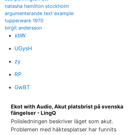
natasha hamilton stockholm
argumenterande text example
tupperware 1970
birgit andersson
xbW
UGysH
zy
RP
GwBT
Ekot with Audio, Akut platsbrist på svenska
fängelser - LingQ
Polisledningen beskriver läget som akut.
Problemen med häktesplatser har funnits