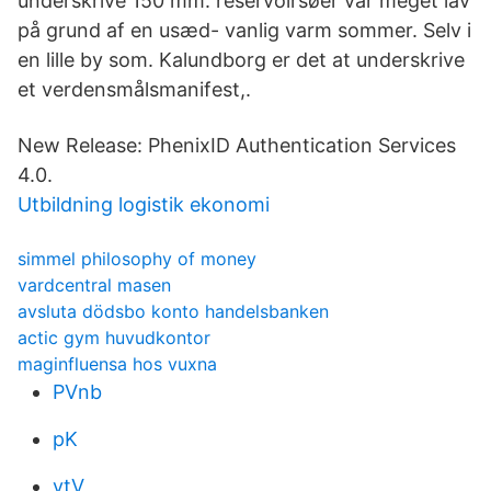
underskrive 150 mm. reservoirsøer var meget lav
på grund af en usæd- vanlig varm sommer. Selv i
en lille by som. Kalundborg er det at underskrive
et verdensmålsmanifest,.
New Release: PhenixID Authentication Services
4.0.
Utbildning logistik ekonomi
simmel philosophy of money
vardcentral masen
avsluta dödsbo konto handelsbanken
actic gym huvudkontor
maginfluensa hos vuxna
PVnb
pK
ytV