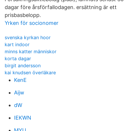
dagar före årsförfallodagen. ersättning är ett
prisbasbelopp.
Yrken för socionomer
svenska kyrkan hoor
kart indoor
minns katter människor
korta dagar
birgit andersson
kai knudsen överläkare
KenE
Aijw
dW
IEKWN
MYU